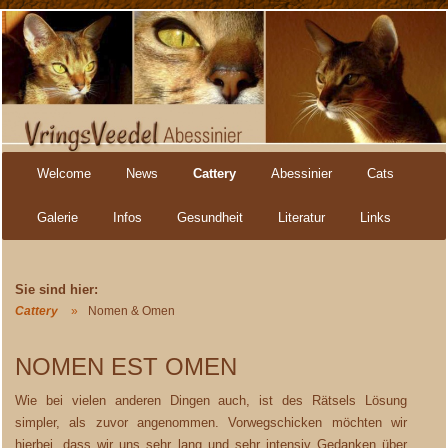
Navigation
Welcome
News
Cattery
Abessinier
Cats
überspringen
Galerie
Infos
Gesundheit
Literatur
Links
Cattery
Nomen & Omen
NOMEN EST OMEN
Wie bei vielen anderen Dingen auch, ist des Rätsels Lösung
simpler, als zuvor angenommen. Vorwegschicken möchten wir
hierbei, dass wir uns sehr lang und sehr intensiv Gedanken über