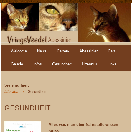
Navigation
Welcome
News
Cattery
Abessinier
Cats
überspringen
Galerie
Infos
Gesundheit
Literatur
Links
Literatur
Gesundheit
GESUNDHEIT
Alles was man über Nährstoffe wissen
muss