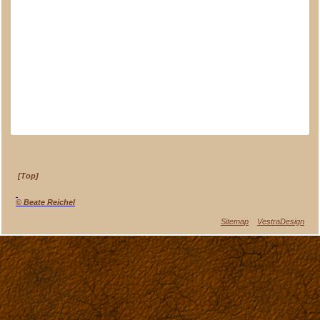
[Top]
© Beate Reichel
Navigation
Sitemap
VestraDesign
überspringen