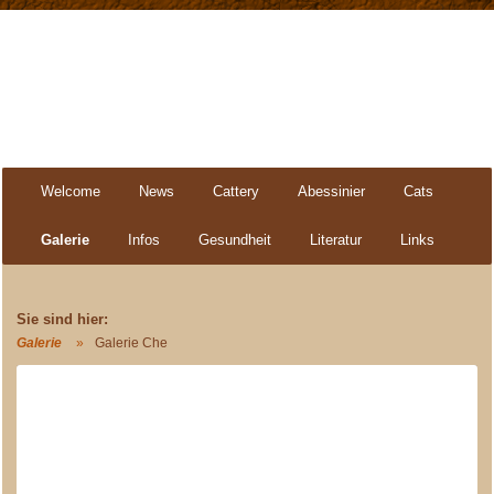
Navigation
Welcome
News
Cattery
Abessinier
Cats
überspringen
Galerie
Infos
Gesundheit
Literatur
Links
Galerie
Galerie Che