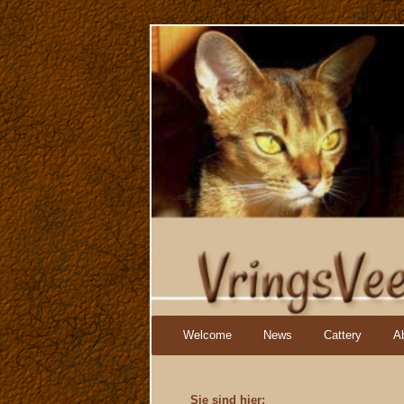
Navigation
Welcome
News
Cattery
A
überspringen