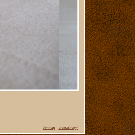
Sitemap
VestraDesign