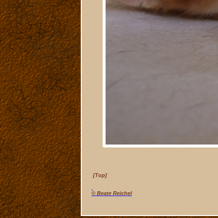
[Top]
© Beate Reichel
Navigation
überspringen